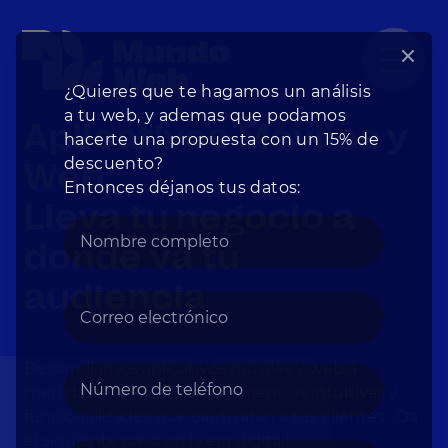
¿Quieres que te hagamos un análisis
a tu web, y ademas que podamos
Aplicativos Móviles y
hacerte una propuesta con un 15% de
descuento?
Web:
Entonces déjanos tus datos:
Lleva tu negocio a
donde va tu
audiencia
Desarrollamos aplicativos móviles y web a
medida. Te brindamos experiencias intuitivas y
funcionalidades que cautivarán a tus clientes. ¡Da
el siguiente paso en la era digital!